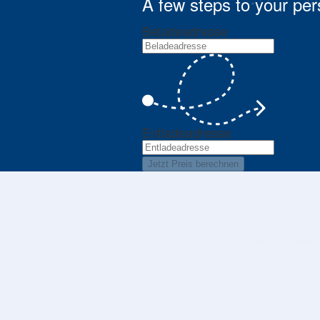
A few steps to your per
Beladeadresse
Entladeadresse
Jetzt Preis berechnen