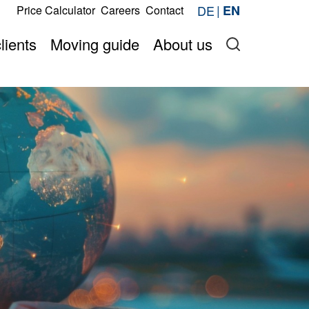
s
DE
EN
Price Calculator
Careers
Contact
Request now
price online
Onlineshop
lients
Moving guide
About us