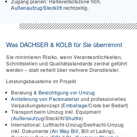
Zugang planen:
Halteverbotszone früh,
Außenaufzug
/
Stecklift
rechtzeitig.
Was DACHSER & KOLB für Sie übernimmt
Sie minimieren Risiko, wenn Verantwortlichkeiten,
Schnittstellen und Qualitätsstandards zentral geführt
werden – statt verteilt über mehrere Dienstleister.
Leistungsbausteine im Projekt
Beratung &
Besichtigung vor Umzug
Anlieferung von Packmaterial
und professionelles
Verpackungskonzept (
Emballage
/Crate bei Bedarf)
Transport beim Umzug inkl. Equipment
(
Außenaufzug
/Stecklift/
Shuttle
)
International: Luftfracht-Umzug/Seefracht-Umzug
inkl. Dokumente (
Air Way Bill
, Bill of Lading),