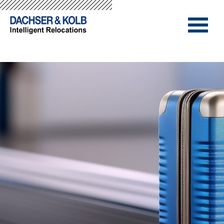
-->
-->