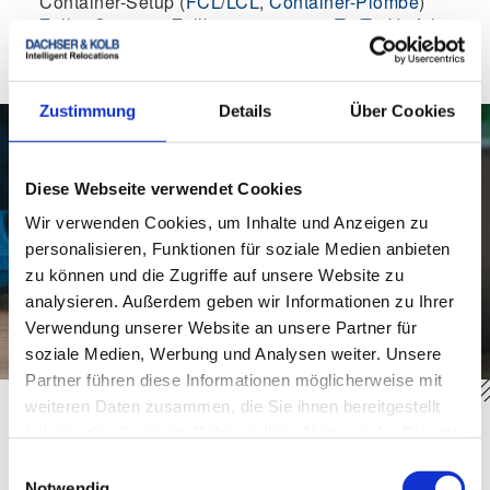
Container-Setup (
FCL
/
LCL
,
Container-Plombe
)
Zoll
& Security: Zollbestimmungen,
T1
/
T2
-Verfahren
(falls relevant), Vorbereitung auf Röntgenbeschau
Lagerung und Terminsteuerung
Zustimmung
Details
Über Cookies
Diese Webseite verwendet Cookies
Wir verwenden Cookies, um Inhalte und Anzeigen zu
personalisieren, Funktionen für soziale Medien anbieten
zu können und die Zugriffe auf unsere Website zu
analysieren. Außerdem geben wir Informationen zu Ihrer
Verwendung unserer Website an unsere Partner für
soziale Medien, Werbung und Analysen weiter. Unsere
Partner führen diese Informationen möglicherweise mit
weiteren Daten zusammen, die Sie ihnen bereitgestellt
haben oder die sie im Rahmen Ihrer Nutzung der Dienste
FAQs: Röntgenbeschau beim Umzug
gesammelt haben.
Einwilligungsauswahl
Notwendig