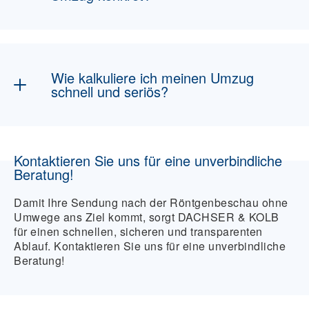
Sie senkt Fehlkalkulationen bei Volumen,
Zugang und Equipment und reduziert
Zusatzfahrten, Zeitfenster-Brüche und
Wie kalkuliere ich meinen Umzug
Mehrkosten.
schnell und seriös?
Mit dem Umzugskostenrechner als Einstieg.
Danach erfolgt – falls nötig – Besichtigung
Kontaktieren Sie uns für eine unverbindliche
und Feinplanung für ein belastbares Angebot.
Beratung!
Damit Ihre Sendung nach der Röntgenbeschau ohne
Umwege ans Ziel kommt, sorgt DACHSER & KOLB
für einen schnellen, sicheren und transparenten
Ablauf. Kontaktieren Sie uns für eine unverbindliche
Beratung!