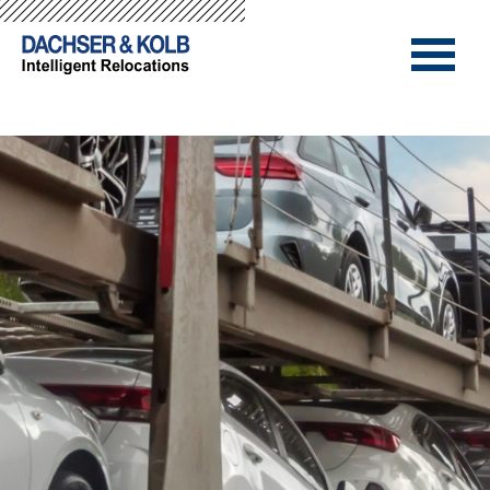
-->
-->