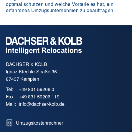
optimal schützen und welche Vorteile es hat, ein
erfahrenes Umzugsunternehmen zu beauftragen.
DACHSER & KOLB
Ignaz-Kiechle-Straße 36
87437 Kempten
Tel:
+49 831 59206 0
Fax:
+49 831 59206 119
Mail:
info
@
dachser-kolb.de
Umzugskostenrechner