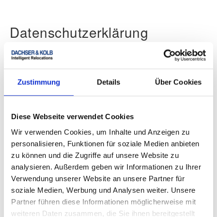
Datenschutzerklärung
Informationen zum Datenschutz nach Artikel 13 und
14 DSGVO.
Datenschutzerklärung
Zustimmung
Details
Über Cookies
Diese Webseite verwendet Cookies
Wir verwenden Cookies, um Inhalte und Anzeigen zu
Zusatzhinweis
personalisieren, Funktionen für soziale Medien anbieten
zu können und die Zugriffe auf unsere Website zu
Schlichtungsstelle Umzug
analysieren. Außerdem geben wir Informationen zu Ihrer
Verwendung unserer Website an unsere Partner für
Der Möbelspediteur DACHSER & KOLB ist mit
soziale Medien, Werbung und Analysen weiter. Unsere
Beauftragung verpflichtet, an
Partner führen diese Informationen möglicherweise mit
Streitbeilegungsverfahren vor einer
weiteren Daten zusammen, die Sie ihnen bereitgestellt
Verbraucherschlichtungsstelle teilzunehmen.