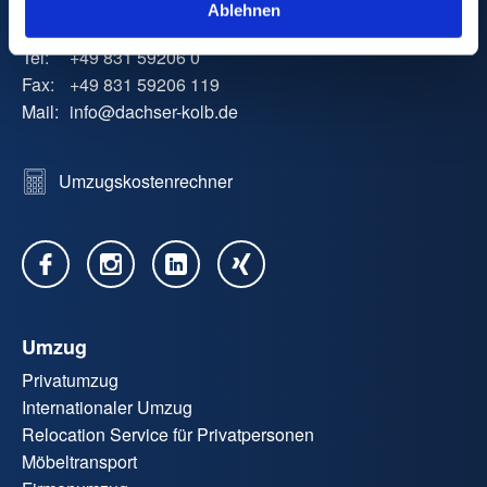
Ablehnen
87437 Kempten
Tel:
+49 831 59206 0
Fax:
+49 831 59206 119
Mail:
info
@
dachser-kolb.de
Umzugskostenrechner
Umzug
Privatumzug
Internationaler Umzug
Relocation Service für Privatpersonen
Möbeltransport