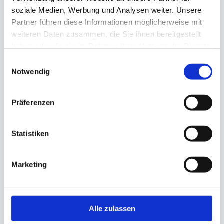
Gründungsjahr
soziale Medien, Werbung und Analysen weiter. Unsere
1959
Partner führen diese Informationen möglicherweise mit
weiteren Daten zusammen, die Sie ihnen bereitgestellt
haben oder die sie im Rahmen Ihrer Nutzung der Dienste
gesammelt haben.
Einwilligungsauswahl
Notwendig
Präferenzen
Mitarbeiter
Ca. 80
Statistiken
Marketing
Alle zulassen
Standorte