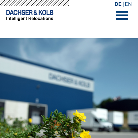
-->
-->
DE
EN