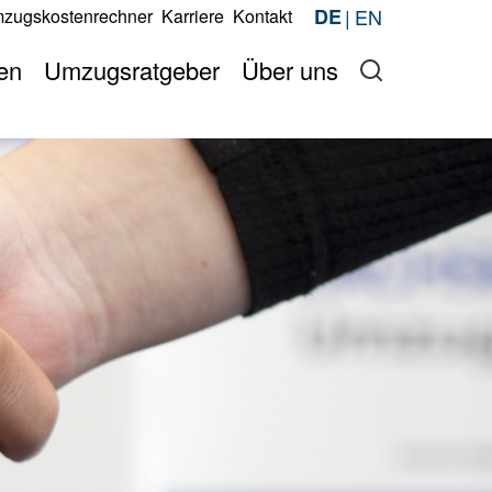
EN
DE
zugskostenrechner
Karriere
Kontakt
Jetzt anfragen
berechnen
Jetzt anfragen
en
Umzugsratgeber
Über uns