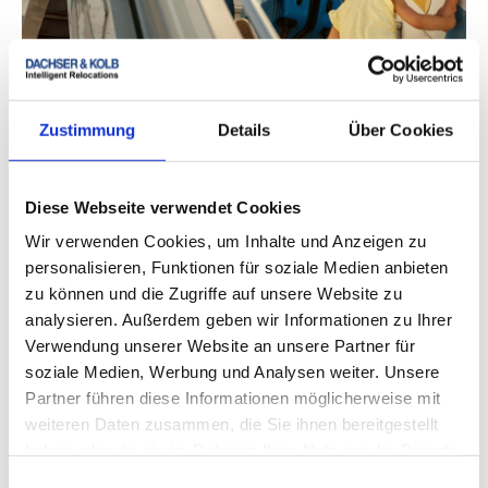
Sie möchten auswandern? Bei uns ist Ihr Umzugsgut
in besten Händen!
Seit Jahren organisieren wir internationale Umzüge
Zustimmung
Details
Über Cookies
zuverlässig – per Schiff, Flugzeug oder Landweg.
Diese Webseite verwendet Cookies
Relocation Service für Privatpersonen
Wir verwenden Cookies, um Inhalte und Anzeigen zu
personalisieren, Funktionen für soziale Medien anbieten
zu können und die Zugriffe auf unsere Website zu
analysieren. Außerdem geben wir Informationen zu Ihrer
Verwendung unserer Website an unsere Partner für
soziale Medien, Werbung und Analysen weiter. Unsere
Partner führen diese Informationen möglicherweise mit
weiteren Daten zusammen, die Sie ihnen bereitgestellt
haben oder die sie im Rahmen Ihrer Nutzung der Dienste
gesammelt haben.
Einwilligungsauswahl