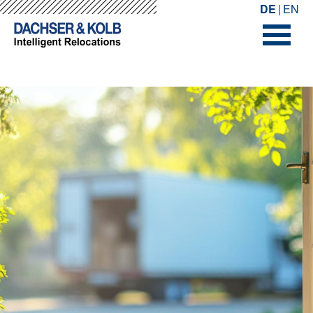
-->
-->
DE
EN