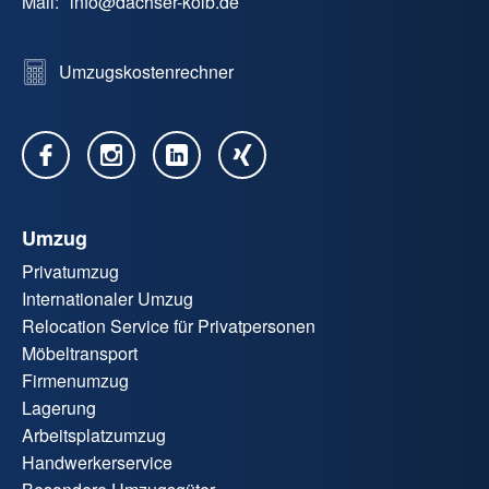
Mail:
info
@
dachser-kolb.de
Umzugskostenrechner
Umzug
Privatumzug
Internationaler Umzug
Relocation Service für Privatpersonen
Möbeltransport
Firmenumzug
Lagerung
Arbeitsplatzumzug
Handwerkerservice