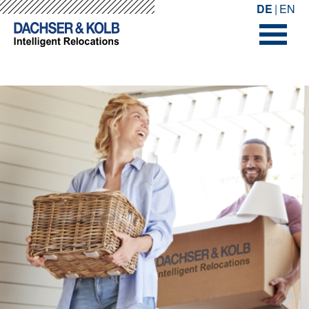
-->
-->
DE
EN