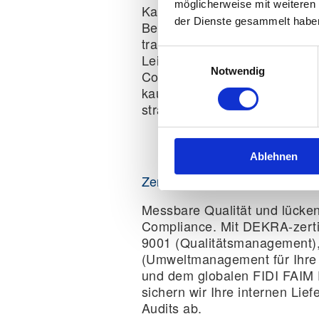
möglicherweise mit weiteren
Kaufmännische Datenbasis fü
der Dienste gesammelt habe
Beschaffungsprozess. Profiti
transparenten Preisblättern, d
Einwilligungsauswahl
Leistungsverzeichnissen, rec
Notwendig
Compliance (MiLoG/ISO) und
kaufmännischen Vorteilen du
strategisches Single Sourcing
Ablehnen
Zertifiziertes Umzugsunterne
Messbare Qualität und lücke
Compliance. Mit DEKRA-zertif
9001 (Qualitätsmanagement)
(Umweltmanagement für Ihre
und dem globalen FIDI FAIM
sichern wir Ihre internen Lief
Audits ab.