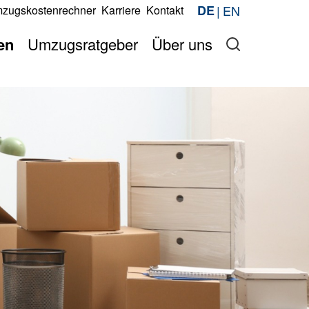
EN
DE
zugskostenrechner
Karriere
Kontakt
Jetzt anfragen
berechnen
Jetzt anfragen
en
Umzugsratgeber
Über uns