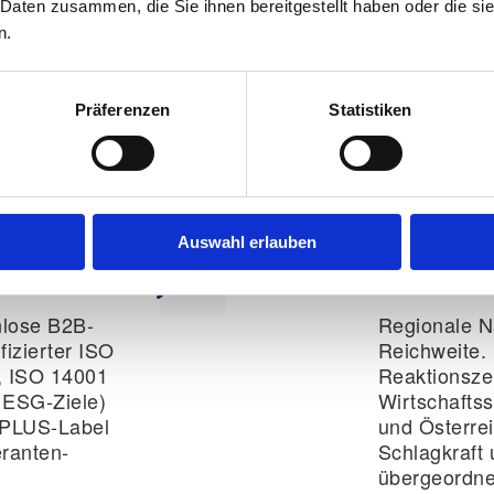
 Daten zusammen, die Sie ihnen bereitgestellt haben oder die s
r Ihren
Systematisc
n.
eren Sie von
vielschichti
etaillierten
strukturiert
htssicherer
praxiserpro
Präferenzen
Statistiken
maßgeschne
rch
garantieren 
.
Projektführ
Auswahl erlauben
hmen
Standorte & 
nlose B2B-
Regionale N
izierter ISO
Reichweite.
, ISO 14001
Reaktionsze
 ESG-Ziele)
Wirtschaftss
 PLUS-Label
und Österrei
eranten-
Schlagkraft 
übergeordn