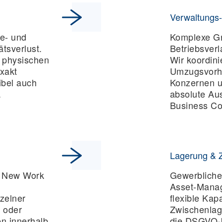
Verwaltungs-
e- und
Komplexe Gr
tsverlust.
Betriebsverl
n physischen
Wir koordini
exakt
Umzugsvorh
ibel auch
Konzernen u
.
absolute Aus
Business Con
Lagerung & 
e New Work
Gewerblicher
Asset-Manag
zelner
flexible Kapa
 oder
Zwischenlag
n innerhalb
die DSGVO-k