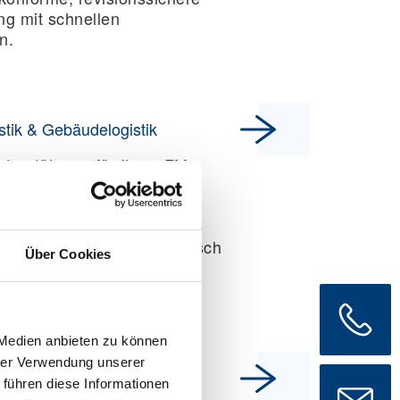
ng mit schnellen
n.
stik & Gebäudelogistik
terstützung für Ihren FM-
 übernehmen die
che Flächenreorganisation,
en und interne Transporte
 im Hintergrund – auf Wunsch
Über Cookies
Rahmen fester Verträge.
 Medien anbieten zu können
hrer Verwendung unserer
ement für Großprojekte
 führen diese Informationen