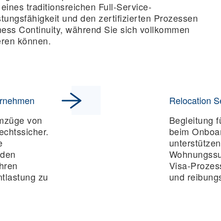
eines traditionsreichen Full-Service-
istungsfähigkeit und den zertifizierten Prozessen
ess Continuity, während Sie sich vollkommen
eren können.
ternehmen
Relocation S
Umzüge von
Begleitung f
echtssicher.
beim Onboar
e
unterstützen
 den
Wohnungssu
Ihren
Visa-Prozes
tlastung zu
und reibungs