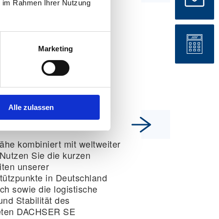
ie im Rahmen Ihrer Nutzung
he Risikominimierung für
ge Vorhaben. Unser
es 4-Phasen-Modell und
bte Planungstools wie das
Marketing
iderte Umzugshandbuch
eine verlässliche
ung auf Augenhöhe.
Alle zulassen
Globales Netzwerk
ähe kombiniert mit weltweiter
 Nutzen Sie die kurzen
iten unserer
tützpunkte in Deutschland
ch sowie die logistische
und Stabilität des
eten DACHSER SE