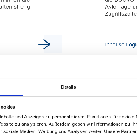
aften streng
Aktenlageru
Zugriffszeite
Inhouse Logi
r
Operative Un
nt
Alltag. Wir
stische und
kontinuierli
Möbelmontag
ten für eine
geräuschlos
Details
i
flexibel im 
zungen.
Cookies
nhalte und Anzeigen zu personalisieren, Funktionen für soziale
Website zu analysieren. Außerdem geben wir Informationen zu I
sicherheit
Umzugsmanag
r soziale Medien, Werbung und Analysen weiter. Unsere Partner