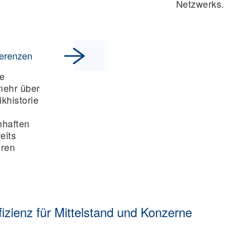
Netzwerks.
ferenzen
re
 mehr über
ikhistorie
mhaften
eits
uren
izienz für Mittelstand und Konzerne