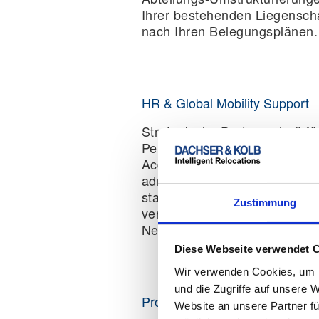
Ihrer bestehenden Liegensch
nach Ihren Belegungsplänen.
HR & Global Mobility Support
Strategische Partnerschaft fü
Personalabteilungen und Tale
Acquisition. Wir bündeln logi
administrative Services zu
standardisierten Umzugspake
Zustimmung
vereinfachte Budgetierung be
Neueinstellungen und Verset
Diese Webseite verwendet 
Wir verwenden Cookies, um I
und die Zugriffe auf unsere 
Procurement & Ausschreibungs
Website an unsere Partner fü