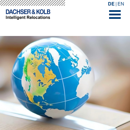
-->
-->
DE
EN