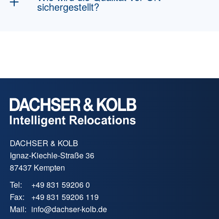
sichergestellt?
Rücktransport des Hausrats.
Wir arbeiten ausschließlich mit zertifizierten
Partnern zusammen, die unsere hohen
Qualitätsansprüche (z.B. FIDI-FAIM) teilen.
Regelmäßige Audits garantieren einen
weltweit gleichbleibenden Service.
DACHSER & KOLB
Ignaz-Kiechle-Straße 36
87437 Kempten
Tel:
+49 831 59206 0
Fax:
+49 831 59206 119
Mail:
info
@
dachser-kolb.de