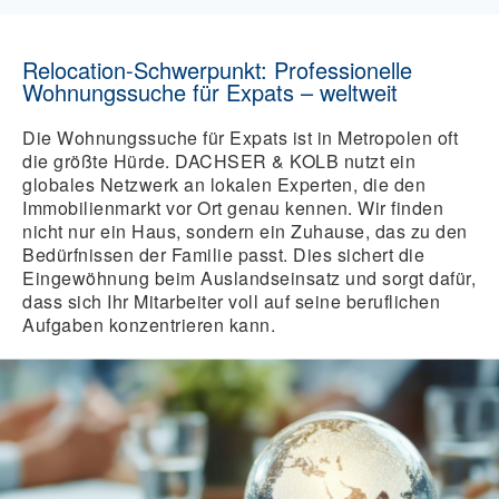
Bankkontoeröffnung, Kfz-Anmeldung und
weltweit.
Ein professioneller Abschluss sorgt für eine
Orientierungshilfe (Müllabfuhr,
Orientation / Look & See-Trip:
Aufzeigen
reibungslose Rückkehr oder Weiterreise.
Hausordnungen etc.).
Relocation-Schwerpunkt: Professionelle
von Wohngebieten, Schulen, Kindergärten
Wohnungssuche für Expats – weltweit
Departure Services:
Unterstützung bei der
Family & Child Support:
Unterstützung bei
sowie Sport- und Freizeitmöglichkeiten vor
rechtzeitigen Kündigung des Mietvertrages
der Beantragung von Kindergeld,
Ort.
Die Wohnungssuche für Expats ist in Metropolen oft
und aller Versorgungsverträge sowie
Informationen über Jugendklubs und
Home Search:
Erstellung eines Suchprofils,
die größte Hürde. DACHSER & KOLB nutzt ein
behördliche Abmeldungen.
Spielgruppen sowie Hilfe für mitziehende
Recherche des Wohnungsmarktes,
globales Netzwerk an lokalen Experten, die den
Partner (Spouse Support).
Repatriation:
Gezielte Hilfestellung bei der
Begleitung zu Terminen und Unterstützung
Immobilienmarkt vor Ort genau kennen. Wir finden
Wiedereingliederung im Heimatland nach
Tenancy Management:
Übernahme der
bei Mietvertragsverhandlungen.
nicht nur ein Haus, sondern ein Zuhause, das zu den
Abschluss des Auslandseinsatzes.
Kommunikation mit Vermietern sowie
Bedürfnissen der Familie passt. Dies sichert die
Move Management:
Preis-Leistungs-
Verwaltung von Zahlungen wie
Eingewöhnung beim Auslandseinsatz und sorgt dafür,
Vergleich für weltweite Umzüge
Maklerprovisionen oder Kautionen.
dass sich Ihr Mitarbeiter voll auf seine beruflichen
(Land/Luft/See), professionelles Lager-
Aufgaben konzentrieren kann.
Expense Reimbursement:
Termingerechte
Management und volle Budgetkontrolle.
Erstattung und Abrechnung aller
Vacant Property Management:
Betreuung
entsendungsrelevanten Kosten direkt an
des leerstehenden Objekts im Heimatland
den Mitarbeiter.
(Gartenpflege, Winterdienst, Reinigungs-
und Reparaturarbeiten).