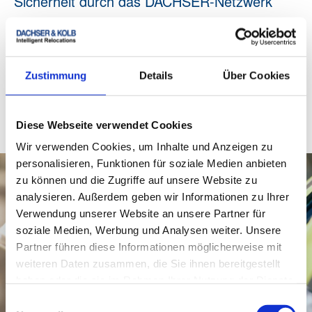
Sicherheit durch das DACHSER-Netzwerk
Während reine Relocation-Agenturen oft nur die
Beratung übernehmen, bietet DACHSER & KOLB die
physische Logistik aus einer Hand. Ihr Vorteil: Wir
sind ihr direkter Ansprechpartner und koordinieren
Zustimmung
Details
Über Cookies
sowohl die Einreisebestimmungen als auch den
sicheren Transport des persönlichen Eigentums.
Diese Kombination macht unseren Relocation
Diese Webseite verwendet Cookies
Service für Expats einzigartig effizient und sicher.
Wir verwenden Cookies, um Inhalte und Anzeigen zu
personalisieren, Funktionen für soziale Medien anbieten
zu können und die Zugriffe auf unsere Website zu
analysieren. Außerdem geben wir Informationen zu Ihrer
Verwendung unserer Website an unsere Partner für
soziale Medien, Werbung und Analysen weiter. Unsere
Partner führen diese Informationen möglicherweise mit
weiteren Daten zusammen, die Sie ihnen bereitgestellt
haben oder die sie im Rahmen Ihrer Nutzung der Dienste
gesammelt haben.
Einwilligungsauswahl