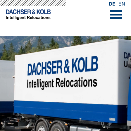
-->
-->
DE
EN