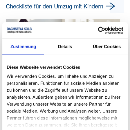
Checkliste für den Umzug mit Kindern
Zustimmung
Details
Über Cookies
Diese Webseite verwendet Cookies
Wir verwenden Cookies, um Inhalte und Anzeigen zu
personalisieren, Funktionen für soziale Medien anbieten
Ein Umzug ist für die gesamte Familie eine große
zu können und die Zugriffe auf unsere Website zu
Veränderung – besonders für Kinder, die sich von
analysieren. Außerdem geben wir Informationen zu Ihrer
ihrem gewohnten Umfeld verabschieden müssen. Um
Verwendung unserer Website an unsere Partner für
den Umzug mit Kindern so reibungslos und
angenehm wie möglich zu gestalten, sind sorgfältige
soziale Medien, Werbung und Analysen weiter. Unsere
Planung und eine durchdachte Vorgehensweise
Partner führen diese Informationen möglicherweise mit
erforderlich. DACHSER & KOLB möchte Ihnen dabei
weiteren Daten zusammen, die Sie ihnen bereitgestellt
helfen, den Übergang für Ihre Kleinen zu erleichtern.