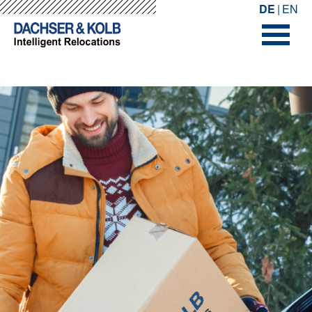
-->
-->
DE
EN