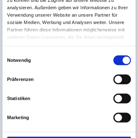
zu können und die Zugriffe auf unsere Website zu
analysieren. Außerdem geben wir Informationen zu Ihrer
Verwendung unserer Website an unsere Partner für
soziale Medien, Werbung und Analysen weiter. Unsere
Partner führen diese Informationen möglicherweise mit
weiteren Daten zusammen, die Sie ihnen bereitgestellt
haben oder die sie im Rahmen Ihrer Nutzung der Dienste
gesammelt haben.
Einwilligungsauswahl
Preis nach Volumen, Distanz, Services
Notwendig
Präferenzen
Statistiken
Marketing