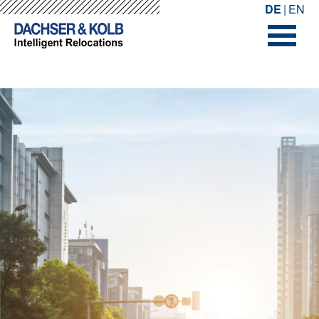
-->
-->
DE
EN