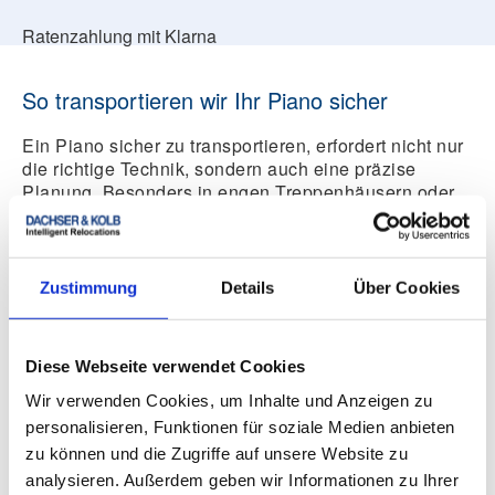
Ratenzahlung mit Klarna
So transportieren wir Ihr Piano sicher
Ein Piano sicher zu transportieren, erfordert nicht nur
die richtige Technik, sondern auch eine präzise
Planung. Besonders in engen Treppenhäusern oder
bei Umzügen über mehrere Etagen ist es
entscheidend, dass der
Klavier-Umzug
professionell
geplant und durchgeführt wird. Dank unserer
Erfahrung und moderner Technik können wir selbst
Zustimmung
Details
Über Cookies
anspruchsvolle Umzüge effizient und sicher
bewältigen.
Schon bei der Begehung kümmern wir
uns um die Details an der Be- und Entladestelle.
Diese Webseite verwendet Cookies
Wenn das Ein- oder Ausbringen mit einem Kran
erfolgen soll, planen wir dies frühzeitig.
Wir achten
Wir verwenden Cookies, um Inhalte und Anzeigen zu
darauf, dass Ihr Klavier oder Flügel gut verpackt und
personalisieren, Funktionen für soziale Medien anbieten
gesichert wird, um Erschütterungen während des
zu können und die Zugriffe auf unsere Website zu
Transports zu minimieren. Sollte Ihr Umzug über eine
analysieren. Außerdem geben wir Informationen zu Ihrer
längere Distanz gehen, bieten wir auch spezielle