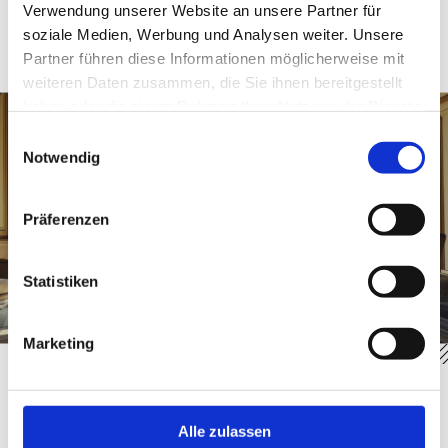
Verwendung unserer Website an unsere Partner für
Klimakontrollen für den Transport an, um das Holz
soziale Medien, Werbung und Analysen weiter. Unsere
des Instruments vor extremen
Partner führen diese Informationen möglicherweise mit
Temperaturschwankungen zu schützen.
weiteren Daten zusammen, die Sie ihnen bereitgestellt
haben oder die sie im Rahmen Ihrer Nutzung der Dienste
gesammelt haben.
Einwilligungsauswahl
Notwendig
Präferenzen
Statistiken
Marketing
DACHSER & KOLB – Ihr Partner für den
sicheren Klavierumzug
Alle zulassen