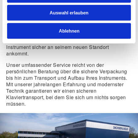
Der
Klaviertransport
ist eine Vertrauenssache. Bei
Auswahl erlauben
DACHSER & KOLB legen wir größten Wert auf den
sicheren und sorgsamen Umgang mit Ihrem
Instrument. Egal, ob Sie ein Klavier oder einen Flügel
Ablehnen
transportieren möchten – unser Team sorgt dafür,
dass Ihr Umzug reibungslos verläuft und Ihr
Instrument sicher an seinem neuen Standort
ankommt.
Unser umfassender Service reicht von der
persönlichen Beratung über die sichere Verpackung
bis hin zum Transport und Aufbau Ihres Instruments.
Mit unserer jahrelangen Erfahrung und modernster
Technik garantieren wir einen
sicheren
Klaviertransport
, bei dem Sie sich um nichts sorgen
müssen.