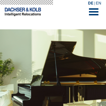
-->
-->
DE
EN