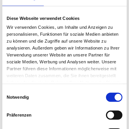
Gut vorbereitet in den Umzug - Was
DACHSER & KOLB von Ihnen benötigt
Diese Webseite verwendet Cookies
Wir verwenden Cookies, um Inhalte und Anzeigen zu
Für eine reibungslose Luftfrachtabwicklung benötigen
personalisieren, Funktionen für soziale Medien anbieten
wir einige wichtige Angaben und Dokumente. Diese
sind entscheidend für Zollfreigabe, Zeitplan und
zu können und die Zugriffe auf unsere Website zu
Transportversicherung:
analysieren. Außerdem geben wir Informationen zu Ihrer
Verwendung unserer Website an unsere Partner für
Detaillierte Umzugsgutliste (Packliste, Maße,
soziale Medien, Werbung und Analysen weiter. Unsere
Gewicht)
Partner führen diese Informationen möglicherweise mit
Zieladresse mit vollständigen Kontaktdaten im
Zielland
weiteren Daten zusammen, die Sie ihnen bereitgestellt
Angaben zur Art des Versands: privat oder
haben oder die sie im Rahmen Ihrer Nutzung der Dienste
dienstlich
gesammelt haben.
Einwilligungsauswahl
Persönliche Daten des Empfängers (z. B.
Notwendig
Reisepassnummer, je nach Land)
Informationen zu möglicher Steuer- oder
Zollbefreiung
Präferenzen
Bei Bedarf: Nachweise für
Packed by Owner (PBO)
oder FIDI-Zertifikate