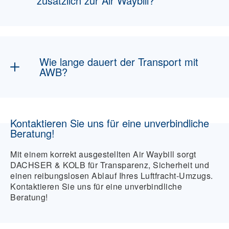
zusätzlich zur Air Waybill?
vollständig zu machen.
Sie benötigen eine vollständige Packliste,
Transportversicherung, ggf.
Steuerbefreiungsnachweis, Zollpapiere und
Wie lange dauert der Transport mit
die persönlichen Daten des Empfängers und
AWB?
Zieladresse.
Je nach Destination variiert die
Transportdauer. Die AWB-Nummer ermöglicht
Kontaktieren Sie uns für eine unverbindliche
jedoch jederzeit die Live-Verfolgung bis zum
Beratung!
Proof of Delivery (POD)
.
Mit einem korrekt ausgestellten Air Waybill sorgt
DACHSER & KOLB für Transparenz, Sicherheit und
einen reibungslosen Ablauf Ihres Luftfracht-Umzugs.
Kontaktieren Sie uns für eine unverbindliche
Beratung!