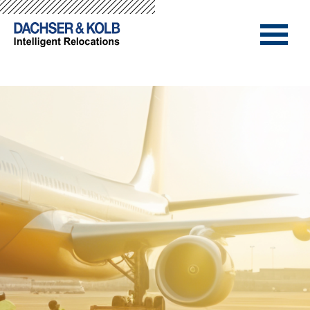
-->
-->