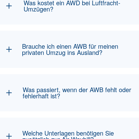
Was kostet ein AWD bei Luftfracht-
Umzügen?
Die Kosten für die Ausstellung einer Air
Waybill hängen vom jeweiligen
Transportvolumen, Gewicht
Brauche ich einen AWB für meinen
(Volumengewicht), Zielregion und Airline ab.
privaten Umzug ins Ausland?
Ja, sobald das Umzugsgut per
Luftfracht
versendet wird – egal ob privat oder dienstlich
–, ist ein AWB zwingend erforderlich.
Was passiert, wenn der AWB fehlt oder
fehlerhaft ist?
Das kann zu Zollverzögerungen,
Zwischenlagerungskosten oder Ablehnung
der Fracht führen. DACHSER & KOLB hilft
Welche Unterlagen benötigen Sie
Ihnen dabei, alle Angaben korrekt und