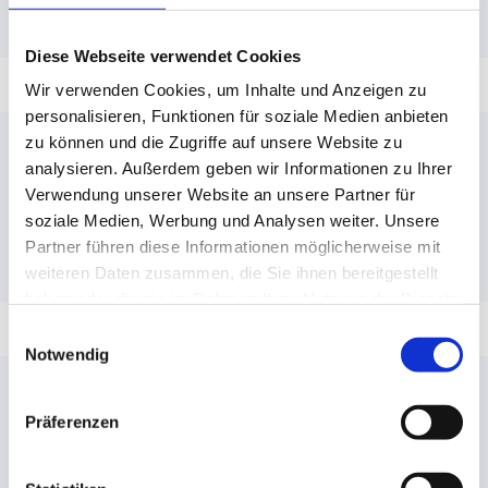
Wie läuft die virtuelle Besichtigung ab?
Rahmen unseres professionellen
Verpackungsservices.
Diese Webseite verwendet Cookies
Unsere Experten führen per Videocall eine
umfassende Analyse Ihres Umzugsguts durch
Wir verwenden Cookies, um Inhalte und Anzeigen zu
Kontaktieren Sie uns für eine unverbindliche
und beraten Sie zur idealen Transportlösung.
personalisieren, Funktionen für soziale Medien anbieten
Beratung!
zu können und die Zugriffe auf unsere Website zu
analysieren. Außerdem geben wir Informationen zu Ihrer
DACHSER & KOLB organisiert Ihren Luftfracht-
Verwendung unserer Website an unsere Partner für
Transport zuverlässig und termingerecht – schnell,
soziale Medien, Werbung und Analysen weiter. Unsere
transparent und unkompliziert. Kontaktieren Sie uns
für eine unverbindliche Beratung!
Partner führen diese Informationen möglicherweise mit
weiteren Daten zusammen, die Sie ihnen bereitgestellt
haben oder die sie im Rahmen Ihrer Nutzung der Dienste
gesammelt haben.
Einwilligungsauswahl
Wir sind für Sie da
Notwendig
Wir konnten Ihre Fragen nicht beantworten?
Präferenzen
Dann zögern Sie nicht, uns zu kontaktieren.