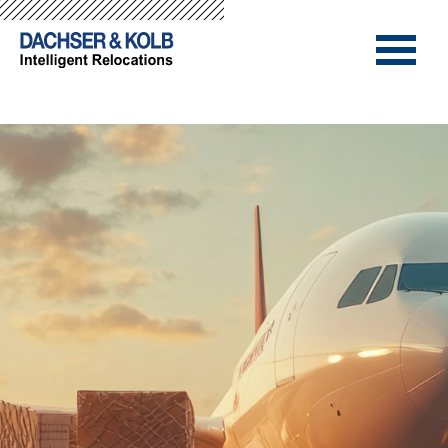
-->
-->