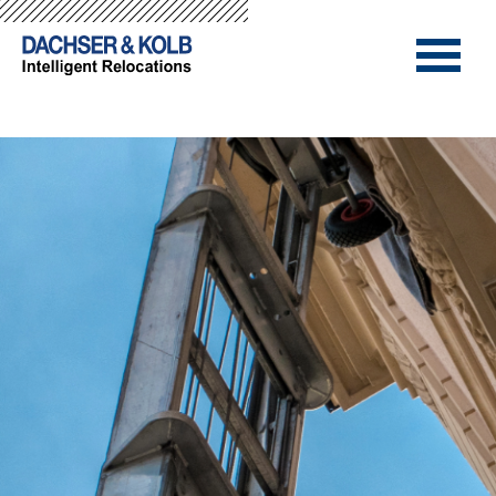
-->
-->