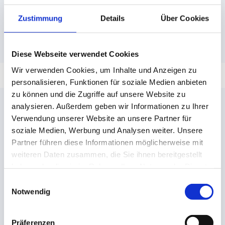
Mit dem Einsatz eines Stecklifts für den Umzug sorgt
DACHSER & KOLB dafür, dass Ihr Umzug effizient,
Zustimmung
Details
Über Cookies
sicher und stressfrei verläuft. Kontaktieren Sie uns für
eine unverbindliche Beratung!
Diese Webseite verwendet Cookies
Wir verwenden Cookies, um Inhalte und Anzeigen zu
personalisieren, Funktionen für soziale Medien anbieten
Wir sind für Sie da
zu können und die Zugriffe auf unsere Website zu
analysieren. Außerdem geben wir Informationen zu Ihrer
Wir konnten Ihre Fragen nicht beantworten?
Verwendung unserer Website an unsere Partner für
Dann zögern Sie nicht, uns zu kontaktieren.
soziale Medien, Werbung und Analysen weiter. Unsere
Partner führen diese Informationen möglicherweise mit
weiteren Daten zusammen, die Sie ihnen bereitgestellt
Donna Draganov
haben oder die sie im Rahmen Ihrer Nutzung der Dienste
Teamleitung Customer Service & Sales - ROAD
gesammelt haben.
Einwilligungsauswahl
Notwendig
+49 831 59 206 - 220
Präferenzen