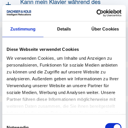
Kann mein Klavier während des
länger.
Transports beschädigt werden?
Bei einem professionellen Klaviertransport
Zustimmung
Details
Über Cookies
durch DACHSER & KOLB ist das Risiko dank
spezieller Schutzmaßnahmen und erfahrener
Brauche ich eine Versicherung für mein
Mitarbeiter minimal.
Klavier?
Diese Webseite verwendet Cookies
Wir verwenden Cookies, um Inhalte und Anzeigen zu
Für besonders wertvolle oder seltene
personalisieren, Funktionen für soziale Medien anbieten
Instrumente empfehlen wir eine
zu können und die Zugriffe auf unsere Website zu
Zusatzversicherung, die auf Wunsch
analysieren. Außerdem geben wir Informationen zu Ihrer
Wie viel kostet ein Klaviertransport?
angeboten wird.
Verwendung unserer Website an unsere Partner für
soziale Medien, Werbung und Analysen weiter. Unsere
Die Kosten variieren je nach Größe,
Partner führen diese Informationen möglicherweise mit
Entfernung und Aufwand. Eine individuelle
weiteren Daten zusammen, die Sie ihnen bereitgestellt
Beratung und Angebotserstellung erfolgt nach
haben oder die sie im Rahmen Ihrer Nutzung der Dienste
Kann DACHSER & KOLB auch beim
Angabe aller wichtigen Details.
gesammelt haben.
internationalen Klaviertransport helfen?
Einwilligungsauswahl
Notwendig