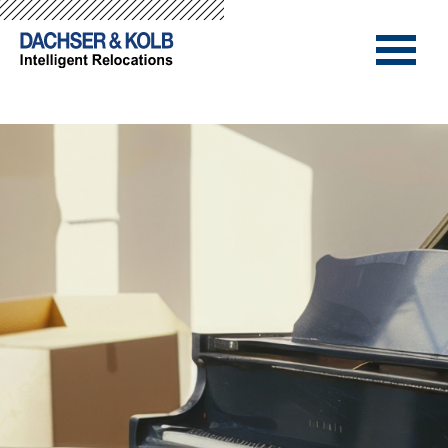
-->
-->