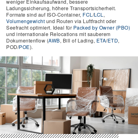
weniger Einkaufsaufwand, bessere
Ladungssicherung, höhere Transportsicherheit.
Formate sind auf ISO-Container,
FCL
/
LCL
,
Volumengewicht
und Routen via Luftfracht oder
Seefracht optimiert. Ideal für
Packed by Owner (PBO)
und internationale Relocations mit sauberem
Dokumentenflow (
AWB
, Bill of Lading,
ETA
/
ETD
,
POD/
POE
).