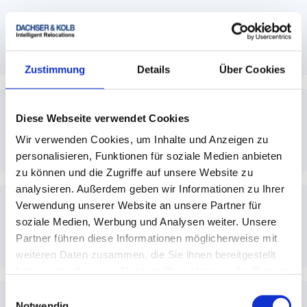
Volumengewicht
. Wir geben eine Stückliste je
Raum und Route.
Kommt die Lieferung in einem Slot oder
gestaffelt?
Zustimmung
Details
Über Cookies
Beides möglich. Standard ist eine
Vorablieferung. Etappenlieferung bei langen
Vorläufen oder begrenzten Flächen
Diese Webseite verwendet Cookies
Welche Materialien sind
luftfrachttauglich?
Wir verwenden Cookies, um Inhalte und Anzeigen zu
personalisieren, Funktionen für soziale Medien anbieten
zu können und die Zugriffe auf unsere Website zu
Leichte, stabile
Kartons
, stoßsichere Inlays.
analysieren. Außerdem geben wir Informationen zu Ihrer
Kennzeichnung für
AWB
, keine verbotenen
Verwendung unserer Website an unsere Partner für
Stoffe. Wir beraten routingkonform.
Kann ich nur Material beziehen, ohne
soziale Medien, Werbung und Analysen weiter. Unsere
Service?
Partner führen diese Informationen möglicherweise mit
weiteren Daten zusammen, die Sie ihnen bereitgestellt
haben oder die sie im Rahmen Ihrer Nutzung der Dienste
Ja.
PBO
ist gängig. Optional können
Verpackungs
-, Montage-, Reinigungs- oder
gesammelt haben.
Einwilligungsauswahl
Entsorgungs
leistungen ergänzt werden.
Notwendig