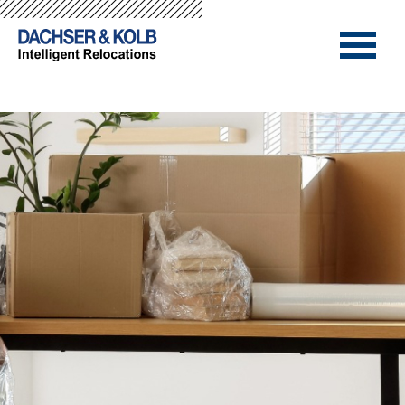
-->
-->