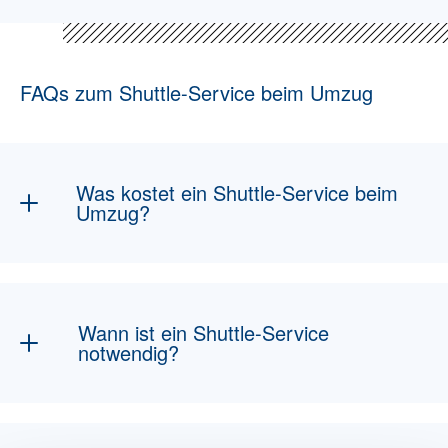
FAQs zum Shuttle-Service beim Umzug
Was kostet ein Shuttle-Service beim
Umzug?
Die Kosten hängen vom Aufwand, der
Entfernung und den örtlichen Gegebenheiten
ab. Gerne erstellen wir ein individuelles
Wann ist ein Shuttle-Service
Angebot.
notwendig?
Immer dann, wenn der Umzugs-Lkw nicht
direkt an die Lade- oder Entladestelle fahren