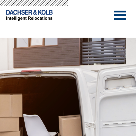
-->
-->