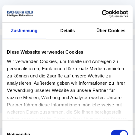
kann – z. B. wegen enger Straßen, Baustellen
Muss ich den Shuttle-Service selbst
oder Höhenbeschränkungen.
organisieren?
Zustimmung
Details
Über Cookies
Nein – DACHSER & KOLB übernimmt die
komplette Organisation für Sie.
Welche Fahrzeuge werden eingesetzt?
Diese Webseite verwendet Cookies
Wir verwenden Cookies, um Inhalte und Anzeigen zu
Je nach Platzverhältnissen nutzen wir
personalisieren, Funktionen für soziale Medien anbieten
kleinere Transporter oder spezielle Shuttle-
zu können und die Zugriffe auf unsere Website zu
Fahrzeuge für enge Zufahrten.
analysieren. Außerdem geben wir Informationen zu Ihrer
Was passiert, wenn sich die
Zufahrtsbedingungen kurzfristig
Verwendung unserer Website an unsere Partner für
ändern?
soziale Medien, Werbung und Analysen weiter. Unsere
Partner führen diese Informationen möglicherweise mit
weiteren Daten zusammen, die Sie ihnen bereitgestellt
Bitte informieren Sie uns so früh wie möglich
haben oder die sie im Rahmen Ihrer Nutzung der Dienste
– unser Team reagiert flexibel und findet eine
Kontaktieren Sie uns für eine unverbindliche
gesammelt haben.
Lösung.
Einwilligungsauswahl
Beratung!
Notwendig