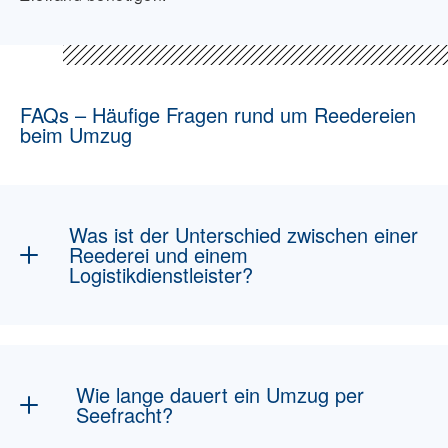
FAQs – Häufige Fragen rund um Reedereien
beim Umzug
Was ist der Unterschied zwischen einer
Reederei und einem
Logistikdienstleister?
Eine Reederei betreibt Schiffe für den
Seetransport, während ein
Logistikdienstleister wie DACHSER & KOLB
Wie lange dauert ein Umzug per
alle Transportprozesse organisiert – inklusive
Seefracht?
Reedereiauswahl und Zollabwicklung.