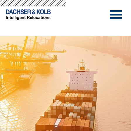
-->
-->