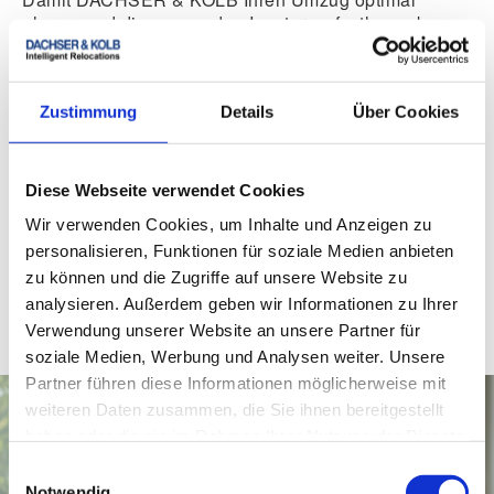
planen und die passenden Incoterms festlegen kann,
sind folgende Angaben vom Kunden notwendig:
Detaillierte Aufstellung aller Gegenstände -
Umzugsgutliste
Zustimmung
Details
Über Cookies
Info zu vorhandenem
Verpackungsmaterial
oder
Anlieferungsbedarf
Diese Webseite verwendet Cookies
Eigenregie (PBO) oder unser professioneller
Wir verwenden Cookies, um Inhalte und Anzeigen zu
Packservice
personalisieren, Funktionen für soziale Medien anbieten
zu können und die Zugriffe auf unsere Website zu
Gewünschte Transportdauer und Umzugszeitraum
analysieren. Außerdem geben wir Informationen zu Ihrer
Verwendung unserer Website an unsere Partner für
Bedarf einer temporäre Möbeleinlagerung
soziale Medien, Werbung und Analysen weiter. Unsere
Partner führen diese Informationen möglicherweise mit
weiteren Daten zusammen, die Sie ihnen bereitgestellt
haben oder die sie im Rahmen Ihrer Nutzung der Dienste
gesammelt haben.
Einwilligungsauswahl
Notwendig