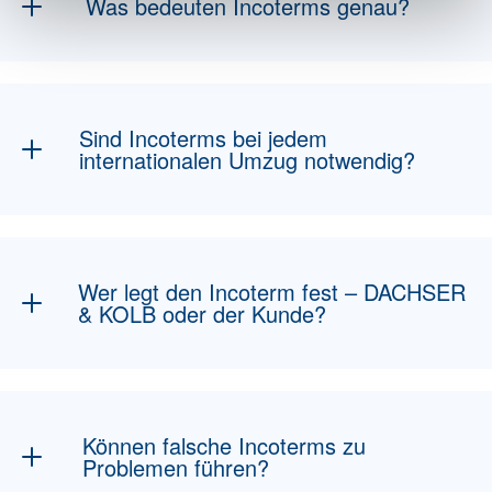
Was bedeuten Incoterms genau?
Incoterms regeln die Pflichten von Käufer und
Verkäufer im internationalen Handel – z. B.
wer den Transport bezahlt oder das Risiko
Sind Incoterms bei jedem
trägt.
internationalen Umzug notwendig?
Ja, besonders bei gewerblichen Umzügen
oder Handelswaren sorgen sie für rechtliche
Klarheit.
Wer legt den Incoterm fest – DACHSER
& KOLB oder der Kunde?
Wir sprechen eine Empfehlung aus, die finale
Entscheidung wird jedoch mit dem Kunden
abgestimmt.
Können falsche Incoterms zu
Problemen führen?