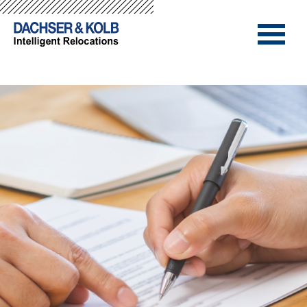
-->
-->