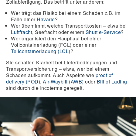
Zollabfertigung. Das betrifft unter anderem:
Wer trägt das Risiko bei einem Schaden z.B. im
Falle einer
Havarie
?
Wer übernimmt welche Transportkosten – etwa bei
Luftfracht
, Seefracht oder einem
Shuttle-Service
?
Wer organisiert den Hauptlauf bei einer
Vollcontainerladung (FCL) oder einer
Teilcontainerladung (LCL)
?
Sie schaffen Klarheit bei Lieferbedingungen und
Transportversicherung – etwa, wer bei einem
Schaden aufkommt. Auch Aspekte wie
proof of
delivery (POD)
,
Air-Waybill (AWB)
oder
Bill of Lading
sind durch die Incoterms geregelt.