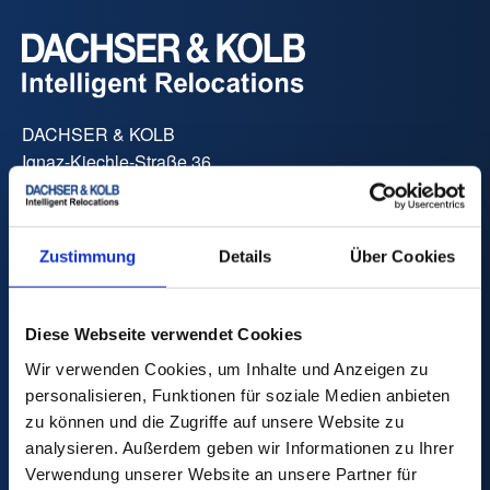
DACHSER & KOLB
Ignaz-Kiechle-Straße 36
87437 Kempten
Phone:
+49 831 59206 0
Fax:
+49 831 59206 119
Zustimmung
Details
Über Cookies
E-Mail:
info
@
dachser-kolb.de
Diese Webseite verwendet Cookies
Price Calculator
Wir verwenden Cookies, um Inhalte und Anzeigen zu
personalisieren, Funktionen für soziale Medien anbieten
zu können und die Zugriffe auf unsere Website zu
analysieren. Außerdem geben wir Informationen zu Ihrer
Verwendung unserer Website an unsere Partner für