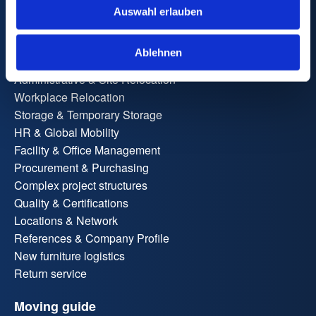
Corporate clients
Auswahl erlauben
International employee assignments
Relocation Service for Expats
Ablehnen
Office relocation
Administrative & Site Relocation
Workplace Relocation
Storage & Temporary Storage
HR & Global Mobility
Facility & Office Management
Procurement & Purchasing
Complex project structures
Quality & Certifications
Locations & Network
References & Company Profile
New furniture logistics
Return service
Moving guide