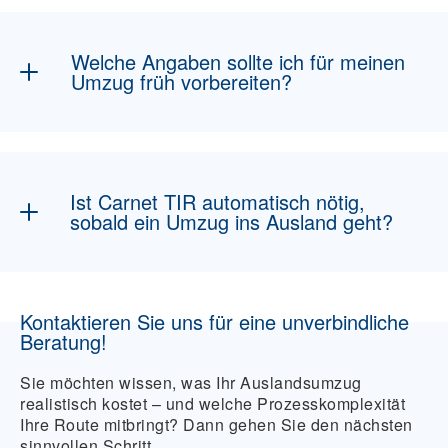
Bei der Strukturierung des internationalen
Umzugs, bei Termin- und
Transportkoordination, bei der Vorbereitung
Welche Angaben sollte ich für meinen
relevanter Informationen und bei
Umzug früh vorbereiten?
organisatorischen Schnittstellen vor, während
und nach dem Transport.
Vor allem Route, Adressen, Zeitfenster,
Umzugsgutliste, Sondergut, Volumen,
Gewichte, Verpackungsstatus und besondere
Ist Carnet TIR automatisch nötig,
Anforderungen an Ladeeinheiten oder Zufahrt.
sobald ein Umzug ins Ausland geht?
Nein. International heißt nicht automatisch
Carnet TIR. Entscheidend sind Route,
Kontaktieren Sie uns für eine unverbindliche
Transitländer, Transportart und zollseitige
Beratung!
Anforderungen.
Sie möchten wissen, was Ihr Auslandsumzug
realistisch kostet – und welche Prozesskomplexität
Ihre Route mitbringt? Dann gehen Sie den nächsten
sinnvollen Schritt.