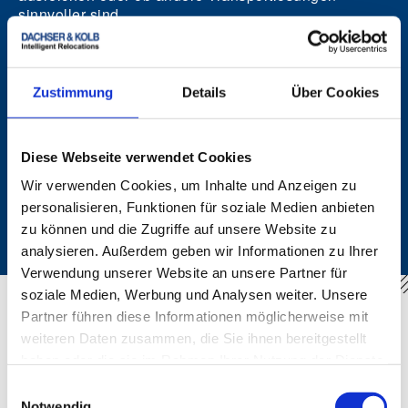
sinnvoller sind.
Zustimmung
Details
Über Cookies
Diese Webseite verwendet Cookies
Realistische Unterstützung
Wir verwenden Cookies, um Inhalte und Anzeigen zu
personalisieren, Funktionen für soziale Medien anbieten
Seriös ist nicht, alles anzubieten. Seriös ist, klar zu
sagen, was übernommen wird – und was nicht.
zu können und die Zugriffe auf unsere Website zu
analysieren. Außerdem geben wir Informationen zu Ihrer
Verwendung unserer Website an unsere Partner für
soziale Medien, Werbung und Analysen weiter. Unsere
Partner führen diese Informationen möglicherweise mit
Kurze Checkliste – wann ist Carnet TIR
weiteren Daten zusammen, die Sie ihnen bereitgestellt
relevant?
haben oder die sie im Rahmen Ihrer Nutzung der Dienste
gesammelt haben.
Einwilligungsauswahl
Relevanz entsteht meist dann, wenn:
Notwendig