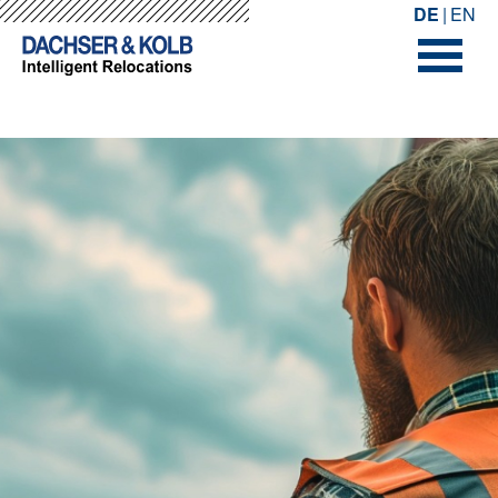
-->
-->
DE
EN