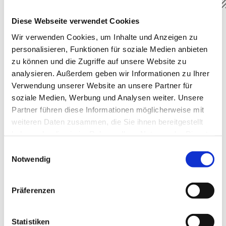
Diese Webseite verwendet Cookies
Kontaktformular
Wir verwenden Cookies, um Inhalte und Anzeigen zu
personalisieren, Funktionen für soziale Medien anbieten
zu können und die Zugriffe auf unsere Website zu
Name/Firma
*
analysieren. Außerdem geben wir Informationen zu Ihrer
Verwendung unserer Website an unsere Partner für
E-Mail
*
soziale Medien, Werbung und Analysen weiter. Unsere
Partner führen diese Informationen möglicherweise mit
Telefon
*
weiteren Daten zusammen, die Sie ihnen bereitgestellt
DE
haben oder die sie im Rahmen Ihrer Nutzung der Dienste
gesammelt haben.
Einwilligungsauswahl
Betreff
Notwendig
Ihre Nachricht
Präferenzen
Statistiken