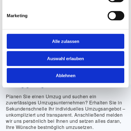
Ja, ich akzeptiere die
*
Datenschutzbestimmungen
.
Marketing
Wir nehmen den Datenschutz sehr ernst. Wir versichern
Ihnen Ihre Formulardaten datenschutzkonform zu
verarbeiten, streng vertraulich zu behandeln und nicht an
Dritte weiter zu geben. Unsere
vollständigen
Alle zulassen
Datenschutzrichtlinien
können Sie hier einsehen.
Auswahl erlauben
SENDEN
Ablehnen
Umzug gefällig?
Planen Sie einen Umzug und suchen ein
zuverlässiges Umzugsunternehmen? Erhalten Sie in
Sekundenschnelle Ihr individuelles Umzugsangebot –
unkompliziert und transparent. Anschließend melden
wir uns persönlich bei Ihnen und setzen alles daran,
Ihre Wünsche bestmöglich umzusetzen.