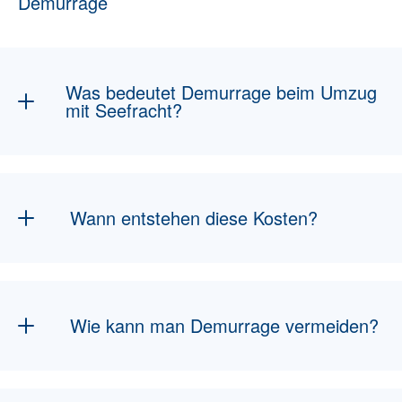
Demurrage
Was bedeutet Demurrage beim Umzug
mit Seefracht?
Demurrage sind Gebühren, die entstehen,
wenn ein Container zu lange im Hafen
verbleibt oder verspätet zurückgegeben wird.
Wann entstehen diese Kosten?
Demurrage-Kosten fallen an, wenn Container
nach Ablauf der Freistellzeit nicht rechtzeitig
entladen oder abgeholt werden.
Wie kann man Demurrage vermeiden?
Durch vorausschauende Planung, rechtzeitige
Zollabwicklung
und eine schnelle Abholung