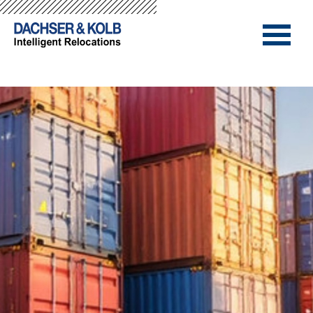
-->
-->