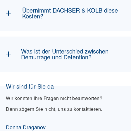
am Zielort.
Übernimmt DACHSER & KOLB diese
Kosten?
Wir treten in Vorleistung und berechnen die
tatsächlich entstandenen Gebühren weiter –
mit dem Ziel, sie möglichst zu verhindern.
Was ist der Unterschied zwischen
Demurrage und Detention?
Demurrage betrifft die Standzeit im Hafen,
Detention bezieht sich auf die Zeit außerhalb
Wir sind für Sie da
des Hafens – etwa bei Entladung am Zielort.
Wir konnten Ihre Fragen nicht beantworten?
Dann zögern Sie nicht, uns zu kontaktieren.
Donna Draganov