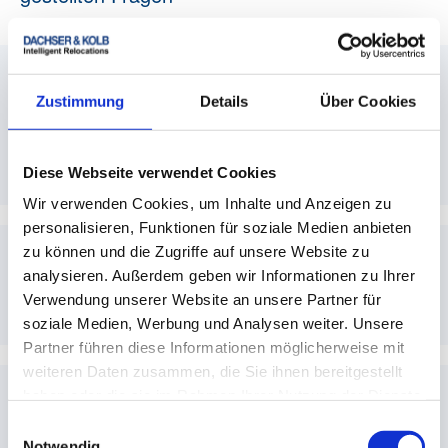
Wie lange darf ein LKW-Fahrer pro Tag
Zustimmung
Details
Über Cookies
maximal fahren? Grundsätzlich 9
Stunden, zweimal pro Woche 10
Stunden möglic
Diese Webseite verwendet Cookies
Wir verwenden Cookies, um Inhalte und Anzeigen zu
Grundsätzlich 9 Stunden, zweimal pro Woche
personalisieren, Funktionen für soziale Medien anbieten
10 Stunden möglich.
zu können und die Zugriffe auf unsere Website zu
Wie lange darf ein Fahrer pro Woche
analysieren. Außerdem geben wir Informationen zu Ihrer
fahren?
Verwendung unserer Website an unsere Partner für
soziale Medien, Werbung und Analysen weiter. Unsere
Partner führen diese Informationen möglicherweise mit
Maximal 56 Stunden pro Woche; in zwei
weiteren Daten zusammen, die Sie ihnen bereitgestellt
aufeinanderfolgenden Wochen zusammen
maximal 90 Stunden.
haben oder die sie im Rahmen Ihrer Nutzung der Dienste
Wann muss die Pause eingelegt
gesammelt haben.
Einwilligungsauswahl
werden?
Notwendig