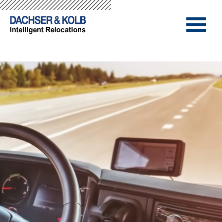
-->
-->