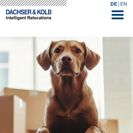
-->
-->
DE
EN