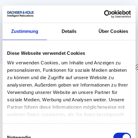
DACHSER & KOLB Support
Integration Ihres Tiertransports in das Gesamt-
Umzugskonzept. Koordination mit Spedition, Airline,
Zustimmung
Details
Über Cookies
Fähranbieter und gegebenenfalls Animal Reception
Centres und Terminsteuerung (Impfungen,
Bandwurmfenster, Flug-/Fährtermine).
Diese Webseite verwendet Cookies
Wir verwenden Cookies, um Inhalte und Anzeigen zu
personalisieren, Funktionen für soziale Medien anbieten
zu können und die Zugriffe auf unsere Website zu
analysieren. Außerdem geben wir Informationen zu Ihrer
Verwendung unserer Website an unsere Partner für
2.
soziale Medien, Werbung und Analysen weiter. Unsere
Partner führen diese Informationen möglicherweise mit
weiteren Daten zusammen, die Sie ihnen bereitgestellt
haben oder die sie im Rahmen Ihrer Nutzung der Dienste
gesammelt haben.
Einwilligungsauswahl
Check-in beim Transportunternehmen
Notwendig