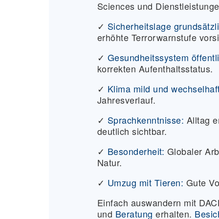
Sciences und Dienstleistunge
✓
Sicherheitslage grundsätzli
erhöhte Terrorwarnstufe vorsi
✓
Gesundheitssystem öffentli
korrekten Aufenthaltsstatus.
✓
Klima mild und wechselhaft
Jahresverlauf.
✓
Sprachkenntnisse:
Alltag e
deutlich sichtbar.
✓
Besonderheit:
Globaler Arbe
Natur.
✓
Umzug mit Tieren:
Gute Vo
Einfach auswandern mit D
und
Beratung
erhalten.
Besic