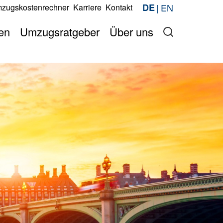
EN
DE
zugskostenrechner
Karriere
Kontakt
Jetzt anfragen
berechnen
Jetzt anfragen
en
Umzugsratgeber
Über uns