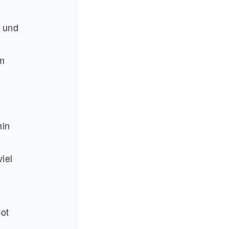
t und
m
hin
viel
ot