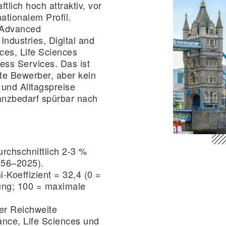
ftlich hoch attraktiv, vor
nationalem Profil.
t Advanced
ndustries, Digital and
ces, Life Sciences
ess Services. Das ist
rte Bewerber, aber kein
und Alltagspreise
anzbedarf spürbar nach
urchschnittlich 2-3 %
956–2025).
ni-Koeffizient = 32,4 (0 =
ung; 100 = maximale
er Reichweite
ance
,
Life Sciences
und