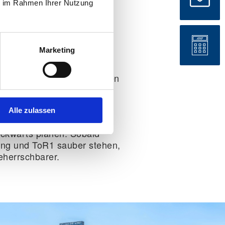
ie im Rahmen Ihrer Nutzung
:
Ja
n, Ausnahme: Gibraltar
Marketing
ausweis:
Nein
ereinzelt Probleme bei der
ängerten Kinderreisepässen
en Umzug nicht vom
Alle zulassen
 sondern vom
ückwärts planen. Sobald
ng und ToR1 sauber stehen,
eherrschbarer.