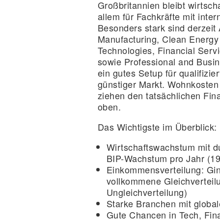
Großbritannien bleibt wirtscha
allem für Fachkräfte mit inter
Besonders stark sind derzei
Manufacturing, Clean Energy I
Technologies, Financial Servi
sowie Professional and Busin
ein gutes Setup für qualifizie
günstiger Markt. Wohnkosten 
ziehen den tatsächlichen Fin
oben.
Das Wichtigste im Überblick:
Wirtschaftswachstum
mit d
BIP-Wachstum pro Jahr (1
Einkommensverteilung
: Gi
vollkommene Gleichverteil
Ungleichverteilung)
Starke Branchen mit global
Gute Chancen in
Tech, Fin