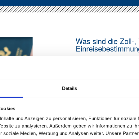
Was sind die Zoll-,
Einreisebestimmung
Für deutsche Staatsange
heute eine klare Trenn
Auswanderung. Für Kurza
eine ETA erforderlich. S
Details
sechs Monaten, ersetzt 
Arbeitsvisum. Für einen
Vereinigten Königreich 
Cookies
Visum. Bei einem Umzug
zusätzlich Zollthemen w
nhalte und Anzeigen zu personalisieren, Funktionen für soziale
wichtige Rolle.
Website zu analysieren. Außerdem geben wir Informationen zu I
r soziale Medien, Werbung und Analysen weiter. Unsere Partner
Benötigte Dokumente für