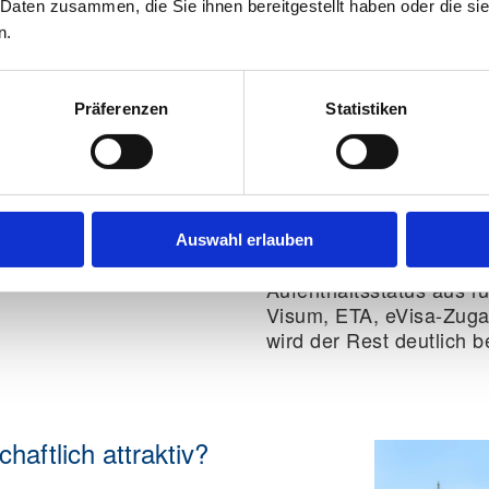
 Daten zusammen, die Sie ihnen bereitgestellt haben oder die s
n.
Reisepass:
Ja
Vorläufiger Reisepass
Personalausweis:
Nei
Präferenzen
Statistiken
Vorläufiger Personal
Kinderreisepass:
Ja, v
Anerkennung von verl
Tipp für Auswanderer:
D
Auswahl erlauben
Flugdatum her denken,
Aufenthaltsstatus aus r
Visum, ETA, eVisa-Zuga
wird der Rest deutlich b
chaftlich attraktiv?