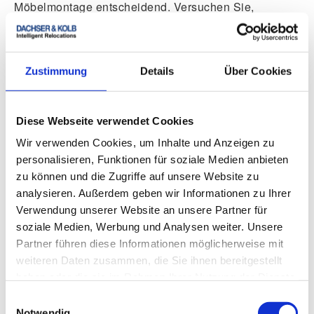
Möbelmontage entscheidend. Versuchen Sie,
möglichst früh mit der Montage zu beginnen, um
Stress zu vermeiden.
1
Zustimmung
Details
Über Cookies
Diese Webseite verwendet Cookies
Wir verwenden Cookies, um Inhalte und Anzeigen zu
Prioritäten setzen
personalisieren, Funktionen für soziale Medien anbieten
zu können und die Zugriffe auf unsere Website zu
Beginnen Sie mit den wichtigsten Möbeln wie Betten
analysieren. Außerdem geben wir Informationen zu Ihrer
und Schränken. So haben Sie schnell die
Verwendung unserer Website an unsere Partner für
Grundausstattung Ihrer Wohnung eingerichtet.
soziale Medien, Werbung und Analysen weiter. Unsere
Partner führen diese Informationen möglicherweise mit
2
weiteren Daten zusammen, die Sie ihnen bereitgestellt
haben oder die sie im Rahmen Ihrer Nutzung der Dienste
gesammelt haben.
Einwilligungsauswahl
Notwendig