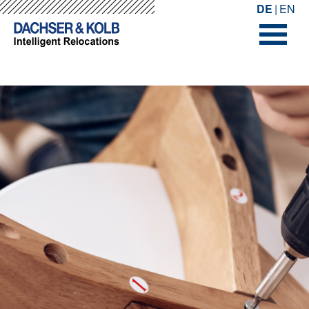
-->
-->
DE
EN