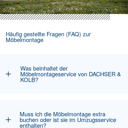
Häufig gestellte Fragen (FAQ) zur
Möbelmontage
Was beinhaltet der
Möbelmontageservice von DACHSER &
KOLB?
Unser Möbelmontageservice umfasst das
fachgerechte Auf- und Abbauen von Möbeln
wie Betten, Schränken, Regalen und Tischen.
Muss ich die Möbelmontage extra
Wir kümmern uns um den sicheren Abbau der
buchen oder ist sie im Umzugsservice
Möbel im alten Zuhause und den Aufbau im
enthalten?
neuen Zuhause.