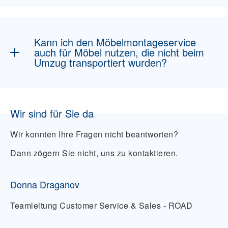
Ersatzbeschaffung an.
In der Regel übernehmen wir den Abbau der
Möbel, bevor sie transportiert werden. Wenn
Möbel bereits auseinandergebaut sind,
Kann ich den Möbelmontageservice
können wir sie direkt nach der Lieferung
auch für Möbel nutzen, die nicht beim
wieder zusammenbauen. Besondere
Umzug transportiert wurden?
Anforderungen sprechen Sie am besten vorab
mit uns ab.
Ja, wir bieten auch Montage-Dienstleistungen
für Möbel an, die nicht durch uns transportiert
Wir sind für Sie da
wurden. Wenn Sie bereits Möbel gekauft
haben oder eine Umgestaltung planen,
Wir konnten Ihre Fragen nicht beantworten?
können Sie diesen Service ebenfalls in
Anspruch nehmen.
Dann zögern Sie nicht, uns zu kontaktieren.
Donna Draganov
Teamleitung Customer Service & Sales - ROAD