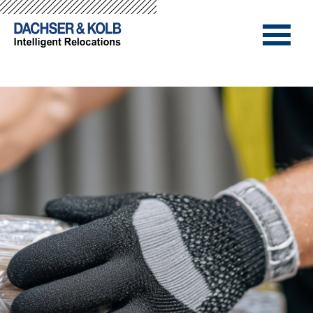
-->
-->