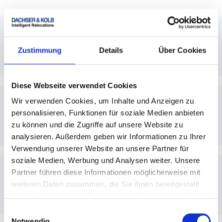
Was ist der Unterschied zwischen
Spanngurten und Zurrgurten?
Zustimmung
Details
Über Cookies
Spanngurte und Zurrgurte erfüllen denselben
Diese Webseite verwendet Cookies
Zweck: Sie sichern die Ladung während des
Transports. Der Unterschied liegt häufig in der
Wir verwenden Cookies, um Inhalte und Anzeigen zu
Wie fest müssen Umzugsgurte
Breite und Reißfestigkeit, je nach Art des
personalisieren, Funktionen für soziale Medien anbieten
gespannt werden?
Umzugs.
zu können und die Zugriffe auf unsere Website zu
analysieren. Außerdem geben wir Informationen zu Ihrer
Verwendung unserer Website an unsere Partner für
Die Umzugsgurte sollten so fest wie nötig,
aber nicht zu straff gespannt werden, um
soziale Medien, Werbung und Analysen weiter. Unsere
Schäden an den Möbeln oder dem
Partner führen diese Informationen möglicherweise mit
Kann ich meine eigenen Umzugsgurte
Transporter zu vermeiden.
weiteren Daten zusammen, die Sie ihnen bereitgestellt
verwenden?
haben oder die sie im Rahmen Ihrer Nutzung der Dienste
gesammelt haben.
Einwilligungsauswahl
Ja, wenn die Gurte die erforderliche
Notwendig