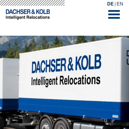
-->
-->
DE
EN