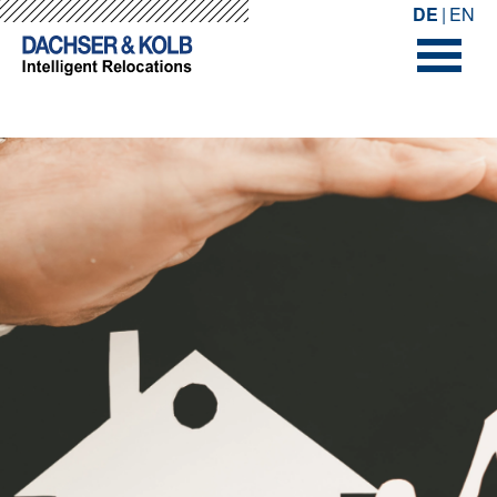
-->
-->
DE
EN