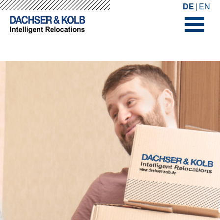
-->
-->
DE
EN