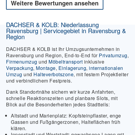
Weitere Bewertungen ansehen
DACHSER & KOLB: Niederlassung
Ravensburg | Servicegebiet in Ravensburg &
Region
DACHSER & KOLB ist Ihr Umzugsunternehmen in
Ravensburg und Region, End-to-End für
Privatumzug
,
Firmenumzug
und
Möbeltransport
inklusive
Verpackung
,
Montage
,
Einlagerung
,
internationalen
Umzug
und
Halteverbotszone
, mit festem Projektleiter
und verbindlichem Festpreis.
Dank Standortnähe sichern wir kurze Anfahrten,
schnelle Reaktionszeiten und planbare Slots, mit
Blick auf die Besonderheiten jedes Stadtteils:
Altstadt und Marienplatz:
Kopfsteinpflaster, enge
Gassen und Fußgängerzonen, Halteflächen früh
klären.
Innenstadt und Weststadt:
gewachsene Lagen mit