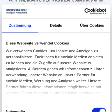
Hand. Professionell und zuverlässig.
Zustimmung
Details
Über Cookies
Diese Webseite verwendet Cookies
Erfahrenes Fachpersonal
Wir verwenden Cookies, um Inhalte und Anzeigen zu
personalisieren, Funktionen für soziale Medien anbieten
Geschulte Mitarbeiter kümmern sich um Sie und Ihren
zu können und die Zugriffe auf unsere Website zu
professionellen Privatumzug.
analysieren. Außerdem geben wir Informationen zu Ihrer
Verwendung unserer Website an unsere Partner für
soziale Medien, Werbung und Analysen weiter. Unsere
Partner führen diese Informationen möglicherweise mit
weiteren Daten zusammen, die Sie ihnen bereitgestellt
haben oder die sie im Rahmen Ihrer Nutzung der Dienste
gesammelt haben.
Zuverlässigkeit und Sicherheit
Einwilligungsauswahl
Notwendig