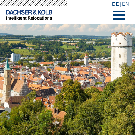
-->
-->
DE
EN