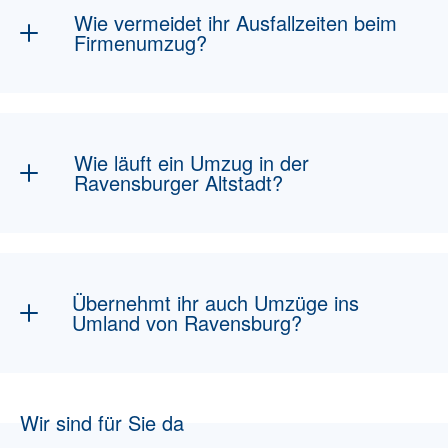
Wie vermeidet ihr Ausfallzeiten beim
Firmenumzug?
Wellenlogistik, Wochenend-/Nachtumzüge,
gesicherte IT, Abnahme per Checkliste.
Wie läuft ein Umzug in der
Ravensburger Altstadt?
Kopfsteinpflaster, enge Gassen und Altbau-
Treppenhäuser planen wir vorab ein, mit
passendem Equipment, bei Bedarf
Übernehmt ihr auch Umzüge ins
Außenaufzug und sorgfältigem Möbelschutz.
Umland von Ravensburg?
Tragwege und Halteflächen stimmen wir vor
dem Umzugstag ab.
Ja. Weingarten, Baienfurt, Baindt, Bad
Waldsee, Wangen und Friedrichshafen fahren
Wir sind für Sie da
wir regelmäßig an, mit denselben Festpreis-
und Servicestandards wie in der Stadt.