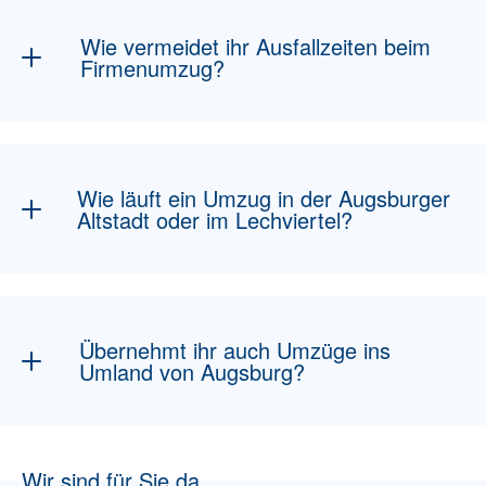
Wie vermeidet ihr Ausfallzeiten beim
Firmenumzug?
Wellenlogistik, Wochenend-/Nachtumzüge,
gesicherte IT, Abnahme per Checkliste.
Wie läuft ein Umzug in der Augsburger
Altstadt oder im Lechviertel?
Enge Gassen und Altbau-Treppenhäuser
planen wir vorab ein, mit passendem
Equipment, bei Bedarf Außenaufzug und
Übernehmt ihr auch Umzüge ins
sorgfältigem Möbelschutz. Tragwege und
Umland von Augsburg?
Halteflächen stimmen wir vor dem Umzugstag
ab.
Ja. Friedberg, Königsbrunn, Stadtbergen,
Neusäß, Gersthofen und Aichach fahren wir
Wir sind für Sie da
regelmäßig an, mit denselben Festpreis- und