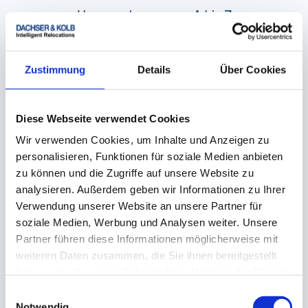
Umzugsplanung von A bis Z
Vom Verpacken bis zum Ausladen. Alles aus einer
Hand. Professionell und zuverlässig.
Zustimmung
Details
Über Cookies
Diese Webseite verwendet Cookies
Wir verwenden Cookies, um Inhalte und Anzeigen zu
personalisieren, Funktionen für soziale Medien anbieten
zu können und die Zugriffe auf unsere Website zu
Erfahrenes Fachpersonal
analysieren. Außerdem geben wir Informationen zu Ihrer
Geschulte Mitarbeiter kümmern sich um Sie und Ihren
Verwendung unserer Website an unsere Partner für
professionellen Privatumzug.
soziale Medien, Werbung und Analysen weiter. Unsere
Partner führen diese Informationen möglicherweise mit
weiteren Daten zusammen, die Sie ihnen bereitgestellt
haben oder die sie im Rahmen Ihrer Nutzung der Dienste
gesammelt haben.
Einwilligungsauswahl
Notwendig