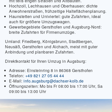
mit teils engen Straßen und Altbauten.
Hochzoll, Lechhausen und Oberhausen:
dichte
Anwohnerstraßen, frühzeitige Halteflächenplanung.
Haunstetten und Univiertel:
gute Zufahrten, ideal
auch für größere Umzugswagen.
Gewerbegebiete Gersthofen und Augsburg-Nord:
breite Zufahrten für Firmenumzüge.
Umland:
Friedberg, Königsbrunn, Stadtbergen,
Neusäß, Gersthofen und Aichach, meist mit guter
Anbindung und planbaren Zufahrten.
Direktkontakt für Ihren Umzug in Augsburg:
Adresse:
Einsteinring 8 in 86368 Gersthofen
Telefon:
+49 821 27 05 44 44
E-Mail:
info.augsburg@dachser-kolb.de
Öffnungszeiten:
Mo bis Fr 08:00 bis 17:00 Uhr, Sa
09:00 bis 13:00 Uhr