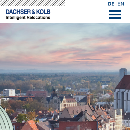
-->
-->
DE
EN