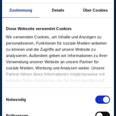
Zustimmung
Details
Über Cookies
DACHSER & KOLB
Diese Webseite verwendet Cookies
Ignaz-Kiechle-Straße 36
Wir verwenden Cookies, um Inhalte und Anzeigen zu
87437 Kempten
personalisieren, Funktionen für soziale Medien anbieten
Tel:
+49 831 59206 0
zu können und die Zugriffe auf unsere Website zu
Fax:
+49 831 59206 119
analysieren. Außerdem geben wir Informationen zu Ihrer
Mail:
info
@
dachser-kolb.de
Verwendung unserer Website an unsere Partner für
soziale Medien, Werbung und Analysen weiter. Unsere
Partner führen diese Informationen möglicherweise mit
Umzugskostenrechner
weiteren Daten zusammen, die Sie ihnen bereitgestellt
haben oder die sie im Rahmen Ihrer Nutzung der Dienste
gesammelt haben.
Einwilligungsauswahl
Notwendig
Präferenzen