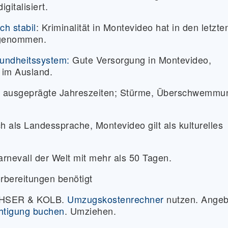
gitalisiert.
ch stabil
:
Kriminalität in Montevideo hat in den letzte
ugenommen.
sundheitssystem:
Gute Versorgung in Montevideo,
 im Ausland.
r ausgeprägte Jahreszeiten; Stürme, Überschwemmu
 als Landessprache, Montevideo gilt als kulturelles
rnevall der Welt mit mehr als 50 Tagen.
rbereitungen benötigt
ACHSER & KOLB.
Umzugskostenrechner
nutzen. Angeb
htigung buchen
. Umziehen.