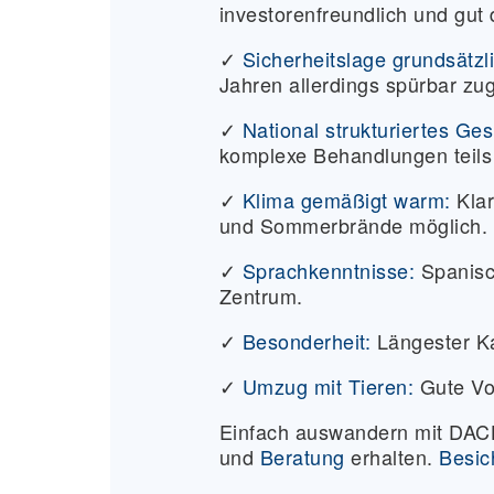
investorenfreundlich und gut di
✓
Sicherheitslage grundsätzli
Jahren allerdings spürbar z
✓
National strukturiertes Ge
komplexe Behandlungen teils
✓
Klima gemäßigt warm:
Kla
und Sommerbrände möglich.
✓
Sprachkenntnisse:
Spanisch
Zentrum.
✓
Besonderheit:
Längester Ka
✓
Umzug mit Tieren:
Gute Vo
Einfach auswandern mit D
und
Beratung
erhalten.
Besic