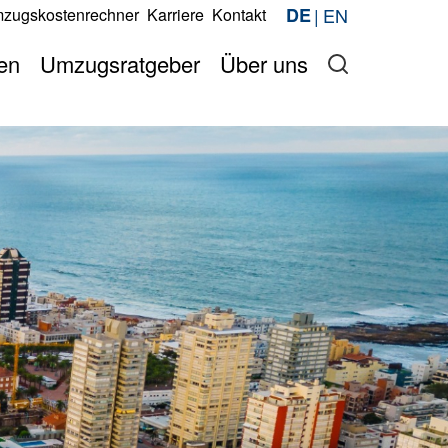
EN
DE
zugskostenrechner
Karriere
Kontakt
Jetzt anfragen
berechnen
Jetzt anfragen
en
Umzugsratgeber
Über uns