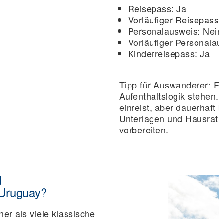
Reisepass:
Ja
Vorläufiger Reisepass
Personalausweis:
Nei
Vorläufiger Personala
Kinderreisepass:
Ja
Tipp für Auswanderer:
F
Aufenthaltslogik stehen.
einreist, aber dauerhaft 
Unterlagen und Hausrat 
vorbereiten.
d
 Uruguay?
iner als viele klassische