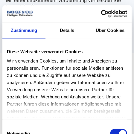
Mit einer strukturierten Vorbereitung vermeiden Sie
finanzielle Überraschungen. Unser
Umzugskostenrechner schafft Klarheit – einfach,
bequem und in wenigen Schritten.
Zustimmung
Details
Über Cookies
Jetzt Umzugskosten berechnen
Diese Webseite verwendet Cookies
Wir verwenden Cookies, um Inhalte und Anzeigen zu
Gemäßigt oder alpin - Wie ist das Klima in
personalisieren, Funktionen für soziale Medien anbieten
der Schweiz?
zu können und die Zugriffe auf unsere Website zu
analysieren. Außerdem geben wir Informationen zu Ihrer
Das Klima in der Schweiz ist deutlich vielfältiger, als
Verwendung unserer Website an unsere Partner für
viele zunächst denken. Alpen, Seen, Täler und
soziale Medien, Werbung und Analysen weiter. Unsere
Sprachregionen sorgen für große Unterschiede
Partner führen diese Informationen möglicherweise mit
zwischen Nord und Süd, zwischen Hochlagen und
Tiefland sowie zwischen inneralpinen Tälern und den
weiteren Daten zusammen, die Sie ihnen bereitgestellt
großen Städten im Mittelland.
haben oder die sie im Rahmen Ihrer Nutzung der Dienste
gesammelt haben.
Einwilligungsauswahl
Was das Klima für Ihren Alltag bedeutet:
Notwendig