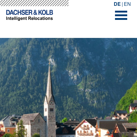
-->
-->
DE
EN