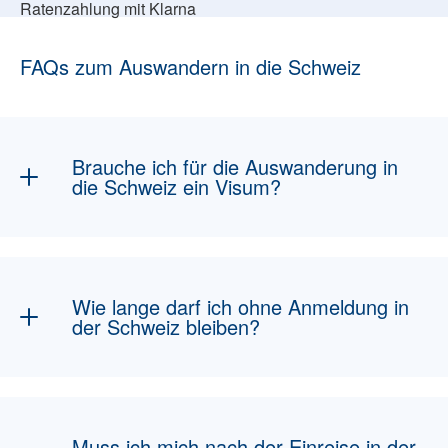
Ratenzahlung mit Klarna
FAQs zum Auswandern in die Schweiz
Brauche ich für die Auswanderung in
die Schweiz ein Visum?
Für deutsche Staatsangehörige ist die
Einreise in die Schweiz ohne Visum möglich.
Wer jedoch länger bleibt oder in der Schweiz
Wie lange darf ich ohne Anmeldung in
arbeitet, muss sich anmelden und je nach
der Schweiz bleiben?
Aufenthaltsdauer eine Aufenthaltsbewilligung
beantragen.
Ein Aufenthalt ohne Erwerbstätigkeit ist für
EU-/EFTA-Bürger grundsätzlich bis zu drei
Monate ohne Bewilligung möglich. Wer
Muss ich mich nach der Einreise in der