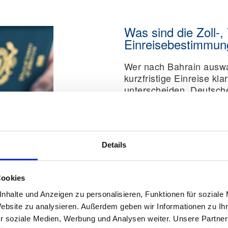
Was sind die Zoll-,
Einreisebestimmun
Wer nach Bahrain ausw
kurzfristige Einreise kla
unterscheiden. Deutsch
benötigen für die Einre
ist als Visa on Arrival, o
Visa-System oder über 
möglich. Für einen läng
Details
zusätzlich der Aufentha
Spiel.
Cookies
Benötigte Dokumente für
nhalte und Anzeigen zu personalisieren, Funktionen für soziale
Reisepass:
Ja
Website zu analysieren. Außerdem geben wir Informationen zu I
Vorläufiger Reisepass
r soziale Medien, Werbung und Analysen weiter. Unsere Partner
Personalausweis:
Nei