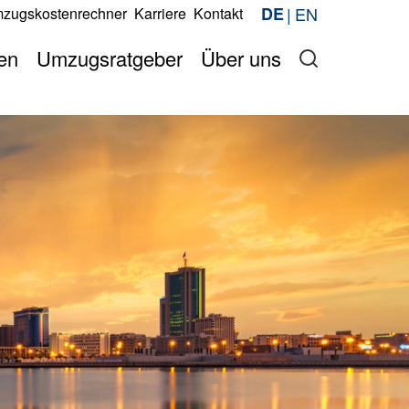
EN
DE
zugskostenrechner
Karriere
Kontakt
Jetzt anfragen
berechnen
Jetzt anfragen
en
Umzugsratgeber
Über uns