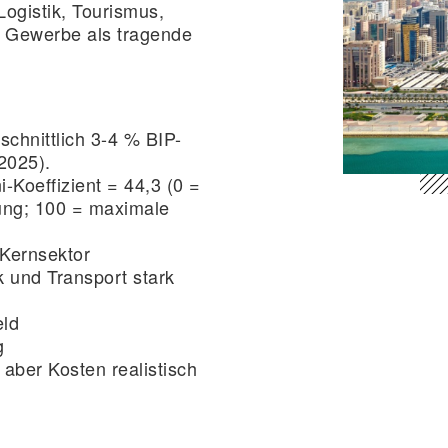
Logistik, Tourismus,
s Gewerbe als tragende
chnittlich 3-4 % BIP-
2025).
ni-Koeffizient = 44,3 (0 =
ung; 100 = maximale
 Kernsektor
ik und Transport stark
eld
g
, aber Kosten realistisch