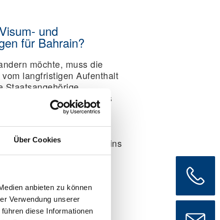
 Visum- und
gen für Bahrain?
andern möchte, muss die
r vom langfristigen Aufenthalt
e Staatsangehörige
ise immer ein Visum. Dieses
nline über das offizielle E-
die Auslandsvertretung
eren Aufenthalt kommt
Über Cookies
lts- bzw. Residency-Status ins
 die Einreise:
 Medien anbieten zu können
hrer Verwendung unserer
:
Ja
 führen diese Informationen
n