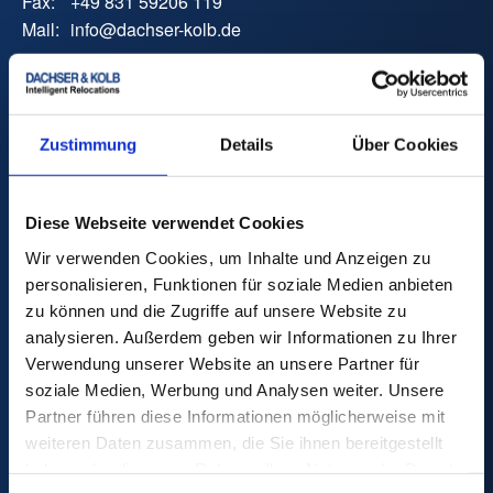
Fax:
+49 831 59206 119
Mail:
info
@
dachser-kolb.de
Umzugskostenrechner
Zustimmung
Details
Über Cookies
Diese Webseite verwendet Cookies
Wir verwenden Cookies, um Inhalte und Anzeigen zu
Umzug
personalisieren, Funktionen für soziale Medien anbieten
Privatumzug
zu können und die Zugriffe auf unsere Website zu
Internationaler Umzug
analysieren. Außerdem geben wir Informationen zu Ihrer
Relocation Service für Privatpersonen
Verwendung unserer Website an unsere Partner für
Möbeltransport
soziale Medien, Werbung und Analysen weiter. Unsere
Firmenumzug
Partner führen diese Informationen möglicherweise mit
Lagerung
weiteren Daten zusammen, die Sie ihnen bereitgestellt
Arbeitsplatzumzug
haben oder die sie im Rahmen Ihrer Nutzung der Dienste