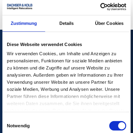
Zustimmung
Details
Über Cookies
Diese Webseite verwendet Cookies
Wir verwenden Cookies, um Inhalte und Anzeigen zu
personalisieren, Funktionen für soziale Medien anbieten
zu können und die Zugriffe auf unsere Website zu
DACHSER & KOLB
analysieren. Außerdem geben wir Informationen zu Ihrer
Ignaz-Kiechle-Straße 36
Verwendung unserer Website an unsere Partner für
87437 Kempten
soziale Medien, Werbung und Analysen weiter. Unsere
Tel:
+49 831 59206 0
Partner führen diese Informationen möglicherweise mit
Fax:
+49 831 59206 119
weiteren Daten zusammen, die Sie ihnen bereitgestellt
Mail:
info
@
dachser-kolb.de
haben oder die sie im Rahmen Ihrer Nutzung der Dienste
gesammelt haben.
Einwilligungsauswahl
Notwendig
Umzugskostenrechner